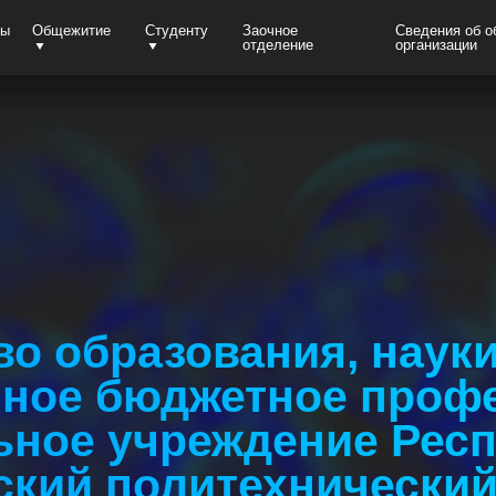
ты
Общежитие
Студенту
Заочное
Сведения об о
отделение
организации
о образования, наук
нное бюджетное проф
ьное учреждение Рес
кий политехнический