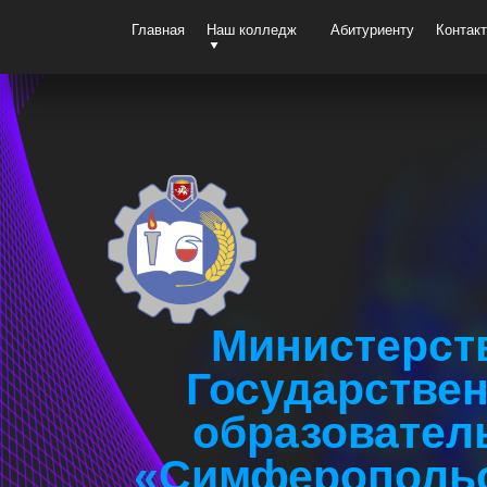
Главная
Наш колледж
Абитуриенту
Контак
Министерств
Государстве
образовател
«Симферопольс