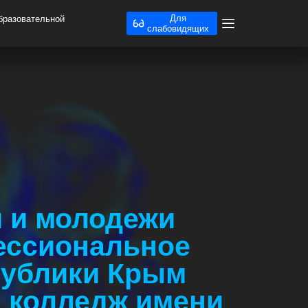
Для
бразовательной
слабовидящих
и и молодежи
ессиональное
публики Крым
 колледж имени