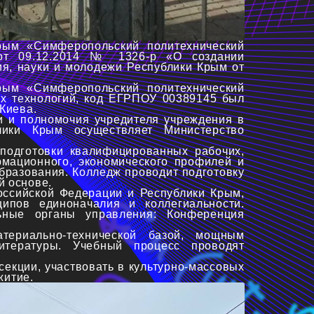
рым «Симферопольский политехнический
 от 09.12.2014 № 1326-р «О создании
я, науки и молодежи Республики Крым от
рым «Симферопольский политехнический
ых технологий, код ЕГРПОУ 00389145 был
Киева.
и и полномочия учредителя учреждения в
блики Крым осуществляет Министерство
подготовки квалифицированных рабочих,
ормационного, экономического профилей и
бразования. Колледж проводит подготовку
й основе.
оссийской Федерации и Республики Крым,
ипов единоначалия и коллегиальности.
ьные органы управления: Конференция
териально-технической базой, мощным
итературы. Учебный процесс проводят
екции, участвовать в культурно-массовых
житие.