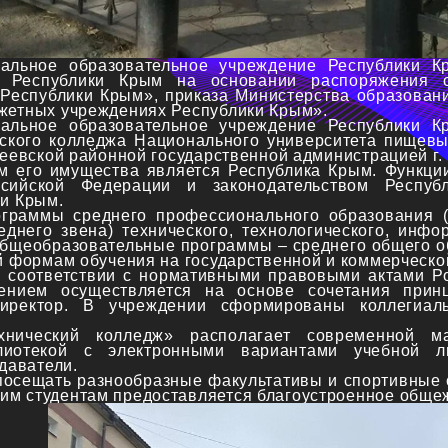
нальное образовательное учреждение Республики К
в Республики Крым на основании распоряжения
Республики Крым», приказа Министерства образовани
жетных учреждениях Республики Крым».
нальное образовательное учреждение Республики К
ского колледжа Национального университета пищев
сеевской районной государственной администрацией г. 
м его имущества является Республика Крым. Функци
ссийской Федерации и законодательством Респу
ки Крым.
ограммы среднего профессионального образования (
днего звена) технического, технологического, инф
бщеобразовательные программы – среднего общего о
й формам обучения на государственной и коммерческо
 соответствии с нормативными правовыми актами Р
ением осуществляется на основе сочетания принц
директор. В учреждении сформированы коллегиал
ический колледж» располагает современной ма
иотекой с электронными вариантами учебной л
даватели.
посещать разнообразные факультативы и спортивные с
им студентам предоставляется благоустроенное обще