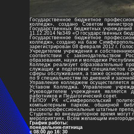
Государственное бюджетное профессио
колледж», создано Советом министро
Государственных бюджетных учреждений 
11.12.2014 №349 «О государственных бюд
Государственное бюджетное профессио
колледж», создано на базе Симферополь
зарегистрирован 08 февраля 2012 г. Голо
Учредителем учреждения и собственнико
соответствии с законодательством Ро
образования, науки и молодежи Республи
Колледж реализует образовательные пр
служащих и подготовки специалистов сре
сферы обслуживания, а также основные о
по 9 специальностям по дневной и заочно
Управление колледжем осуществляется в
Уставом Колледжа. Управление учрежд
Руководителем учреждения является 
работников и Педагогический совет.
ГБПОУ РК «Симферопольский политехн
компьютерным парком, обширной библ
высокопрофессиональные штатные препо
Студенты во внеаудиторное время могут 
мероприятиях. Всем желающим иногородн
График работы:
понедельник-пятница
с 08:00 до 16: 30